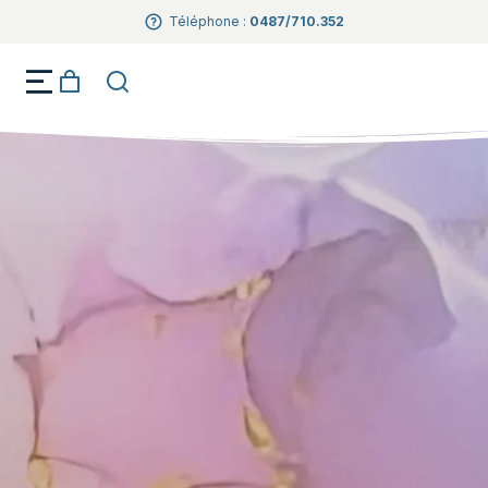
Téléphone :
0487/710.352
Créations artisanales Dark Fantaisie