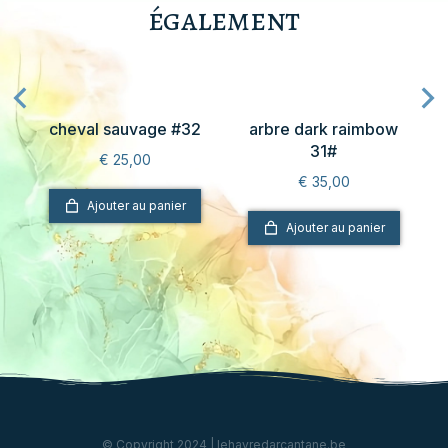
également
#4
cheval sauvage #32
arbre dark raimbow
31#
€
25,00
€
35,00
Ajouter au panier
Ajouter au panier
© Copyright 2024 | lehavredarcantane.be