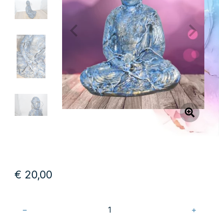
€
20,00
﹣
﹢