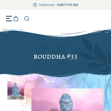
Téléphone :
0487/710.352
Créations artisanales Dark Fantaisie
bouddha #33