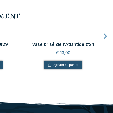
ement
 #29
vase brisé de l'Atlantide #24
€
13,00
Ajouter au panier