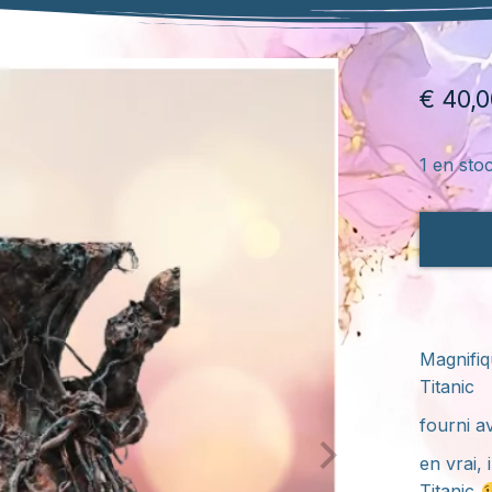
€
40,0
1 en sto
Magnifiq
Titanic
fourni av
en vrai, 
Titanic