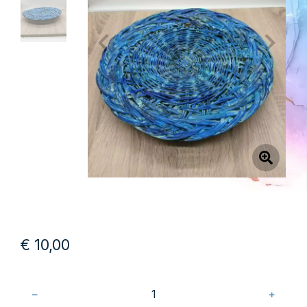
€
10,00
﹣
﹢