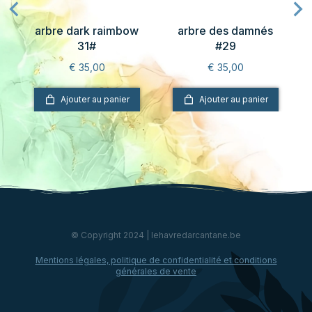
2
arbre dark raimbow
arbre des damnés
31#
#29
€
35,00
€
35,00
Ajouter au panier
Ajouter au panier
© Copyright 2024 | lehavredarcantane.be
Mentions légales, politique de confidentialité et conditions
générales de vente