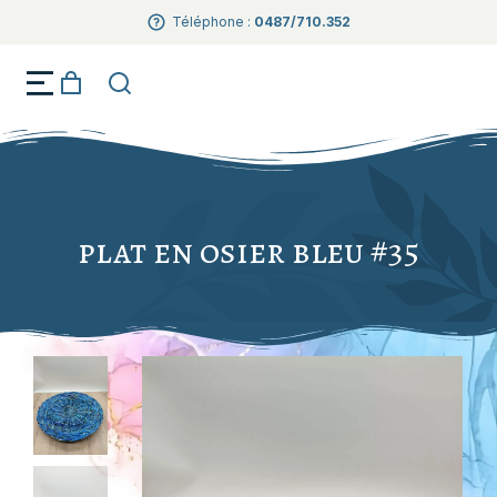
Téléphone :
0487/710.352
Créations artisanales Dark Fantaisie
plat en osier bleu #35