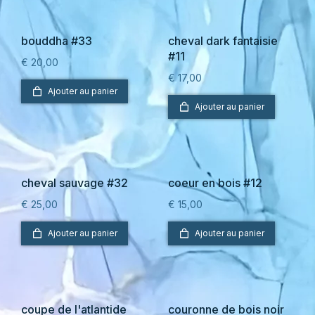
bouddha #33
cheval dark fantaisie
#11
€
20,00
€
17,00
Ajouter au panier
Ajouter au panier
cheval sauvage #32
coeur en bois #12
€
25,00
€
15,00
Ajouter au panier
Ajouter au panier
coupe de l'atlantide
couronne de bois noir