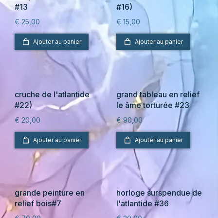
#13
#16)
€
25,00
€
15,00
Ajouter au panier
Ajouter au panier
cruche de l'atlantide
grand tableau en relief
#22)
le âme torturée #23
€
20,00
€
90,00
Ajouter au panier
Ajouter au panier
grande peinture en
horloge surspendue de
relief bois#7
l'atlantide #36