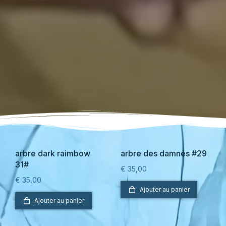
arbre dark raimbow
arbre des damnés #29
31#
€
35,00
€
35,00
Ajouter au panier
Ajouter au panier