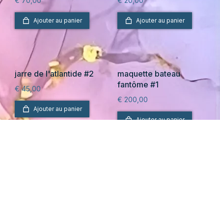
€
70,00
€
20,00
Ajouter au panier
Ajouter au panier
jarre de l'atlantide #2
maquette bateau
fantôme #1
€
45,00
€
200,00
Ajouter au panier
Ajouter au panier
mouette prise dans une
petit tableau en relief
marée noire #15)
l'arbre des damnés #10
€
75,00
€
25,00
Ajouter au panier
Ajouter au panier