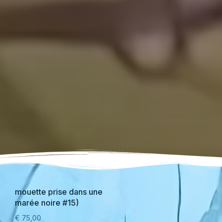
mouette prise dans une
marée noire #15)
€
75,00