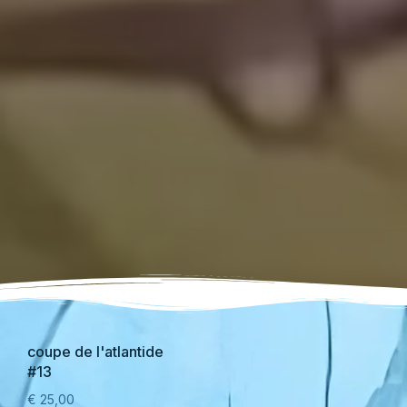
coupe de l'atlantide
#13
€
25,00