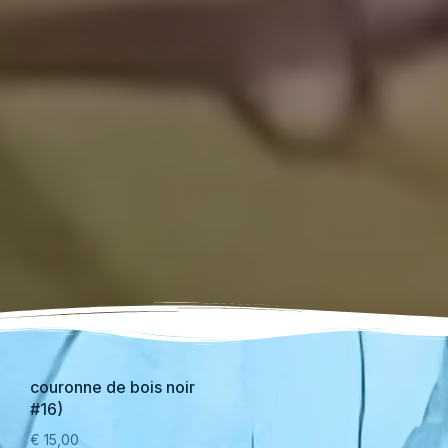
couronne de bois noir
#16)
€
15,00