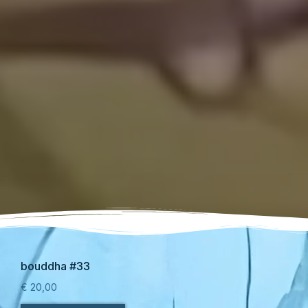
bouddha #33
€
20,00