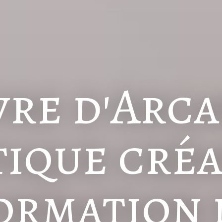
vre d'Arc
ique cré
ormation d