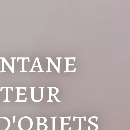
antane
ateur
'objets