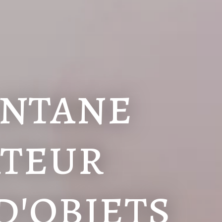
antane
ateur
'objets