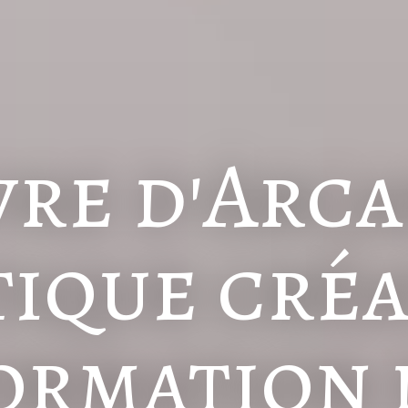
vre d'Arc
ique cré
ormation d