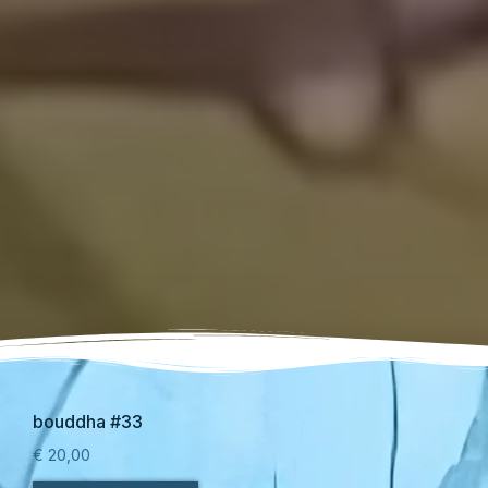
bouddha #33
€
20,00